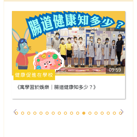
2
09:59
健康促進在學校
《寓學習於娛樂｜腸道健康知多少？》
F