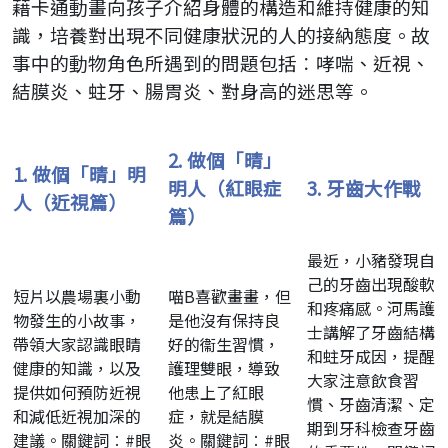
藉卡通動畫向孩子介紹身體的構造和維持健康的知
識，培養對出現不同健康狀況的人的接納態度。故
事中的動物角色所遇到的問題包括︰哮喘、近視、
結膜炎、蛀牙、腸胃炎、對身高的迷思等。
2.
做個「晴」
1.
做個「晴」明
明人（紅眼症
3.
牙齒大作戰
人（近視篇）
篇）
最近，小豬發現自
己的牙齒出現酸軟
短片以農場裏小動
喵B喜歡畫畫，但
和疼痛感。河馬護
物發生的小故事，
是他沒有保持良
士講解了牙齒結構
帶領大家認識眼睛
好的衞生習慣，
和蛀牙成因，提醒
健康的知識，以及
護理雙眼，導致
大家注意飲食習
提供如何預防近視
他患上了紅眼
慣、牙齒清潔、定
和減低近視加深的
症，就是結膜
期到牙科檢查牙齒
建議。關鍵詞︰#眼
炎。關鍵詞︰#眼