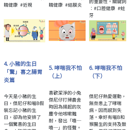
的重要性。關鍵詞
睛健康 #近視
睛健康 #結膜炎
︰#口腔健康 #蛀
牙
4.
小豬的生日
5.
哮喘我不怕
6.
哮喘我不怕
「驚」喜之腸胃
（上）
（下）
炎篇
喜歡潔淨的小兔
今天是小豬的生
傑尼仔熱愛運動，
傑尼仔打掃農舍
日，傑尼仔和喵B假
無奈患上了哮喘
時因為揚起的灰
裝忘記小豬的生
病，因而感到失
塵令他咳嗽難
日，卻為他安排了
落。幸好有喵B和
耐，發出「嘻─
一個驚喜的生日
猴醫生的支持及鼓
嘻─」的怪聲。