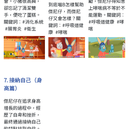
會。小豬很高興，
勵，傑尼仔得知患
到底喵B怎樣幫助
卻忘記了清潔雙
上哮喘病不等於不
傑尼仔，而傑尼
手，便吃了蛋糕。
能運動。關鍵詞︰
仔又會怎樣？關
關鍵詞︰#消化系統
#呼吸道健康 #哮
鍵詞︰#呼吸道健
#腸胃炎 #衞生
喘
康 #哮喘
7.
接納自己（身
高篇）
傑尼仔在追求身高
增長的過程中，經
歷了自卑和挫折，
最終通過接納自己
的特點找到自信。