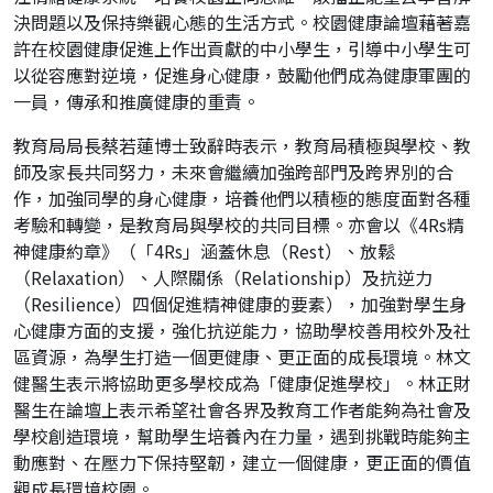
決問題以及保持樂觀心態的生活方式。校園健康論壇藉著嘉
許在校園健康促進上作出貢獻的中小學生，引導中小學生可
以從容應對逆境，促進身心健康，鼓勵他們成為健康軍團的
一員，傳承和推廣健康的重責。
教育局局長蔡若蓮博士致辭時表示，教育局積極與學校、教
師及家長共同努力，未來會繼續加強跨部門及跨界別的合
作，加強同學的身心健康，培養他們以積極的態度面對各種
考驗和轉變，是教育局與學校的共同目標。亦會以《4Rs精
神健康約章》（「4Rs」涵蓋休息（Rest）、放鬆
（Relaxation）、人際關係（Relationship）及抗逆力
（Resilience）四個促進精神健康的要素），加強對學生身
心健康方面的支援，強化抗逆能力，協助學校善用校外及社
區資源，為學生打造一個更健康、更正面的成長環境。林文
健醫生表示將協助更多學校成為「健康促進學校」。林正財
醫生在論壇上表示希望社會各界及教育工作者能夠為社會及
學校創造環境，幫助學生培養內在力量，遇到挑戰時能夠主
動應對、在壓力下保持堅韌，建立一個健康，更正面的價值
觀成長環境校園。