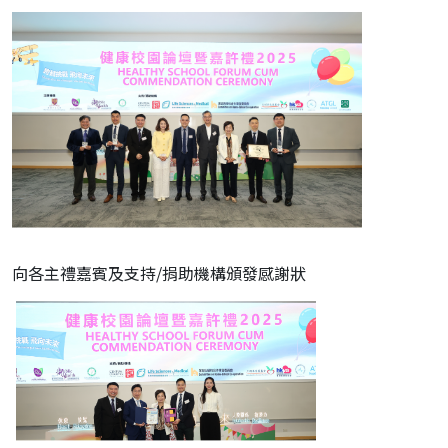
向各主禮嘉賓及支持/捐助機構頒發感謝狀