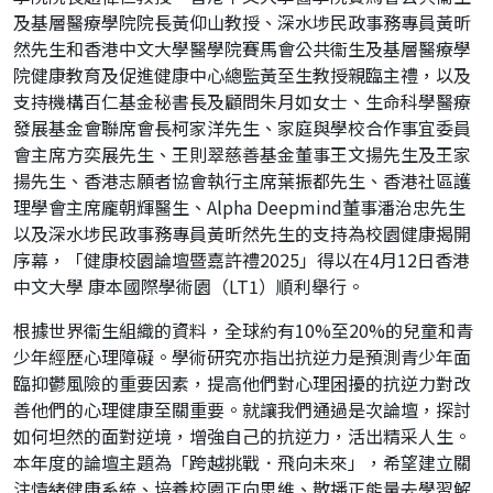
及基層醫療學院院長黃仰山教授、深水埗民政事務專員黃昕
然先生和香港中文大學醫學院賽馬會公共衞生及基層醫療學
院健康教育及促進健康中心總監黃至生教授親臨主禮，以及
支持機構百仁基金秘書長及顧問朱月如女士、生命科學醫療
發展基金會聯席會長柯家洋先生、家庭與學校合作事宜委員
會主席方奕展先生、王則翠慈善基金董事王文揚先生及王家
揚先生、香港志願者協會執行主席葉振都先生、香港社區護
理學會主席龐朝輝醫生、Alpha Deepmind董事潘治忠先生
以及深水埗民政事務專員黃昕然先生的支持為校園健康揭開
序幕，「健康校園論壇暨嘉許禮2025」得以在4月12日香港
中文大學 康本國際學術園（LT1）順利舉行。
根據世界衞生組織的資料，全球約有10%至20%的兒童和青
少年經歷心理障礙。學術研究亦指出抗逆力是預測青少年面
臨抑鬱風險的重要因素，提高他們對心理困擾的抗逆力對改
善他們的心理健康至關重要。就讓我們通過是次論壇，探討
如何坦然的面對逆境，增強自己的抗逆力，活出精采人生。
本年度的論壇主題為「跨越挑戰．飛向未來」，希望建立關
注情緒健康系統、培養校園正向思維、散播正能量去學習解