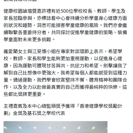
健康校園論壇暨嘉許禮有近500位學校校長、教師、學生及
家長蒞臨參與，亦標誌着中心會持續分析學童身心健康方面
的狀況和趨勢，洞悉可能損害學童健康的風險。我們亦會繼
續聯繫各重要持分者，共同探討促進學童健康的策略，裝備
學童面對未來更多挑戰。
龐愛蘭女士與江旻憓小姐在專家對談環節上表示，希望學
校、教師、家長和學生能夠更加重視運動，以促進身心健
康，因為運動可體現甘苦與共、抗逆力和希望。劍擊讓我了
解到自己比想像中更強大，我希望每個人都能感受到這種力
量。通過運動，我們學會欣賞堅持不懈、體育精神和團隊合
作，以及全力以赴做最真實的自己而獲得最純粹的快樂，這
些都比獎牌更重要。
主禮嘉賓及本中心總監頒獎予獲得「香港健康學校獎勵計
劃」金獎及基石獎之學校代表