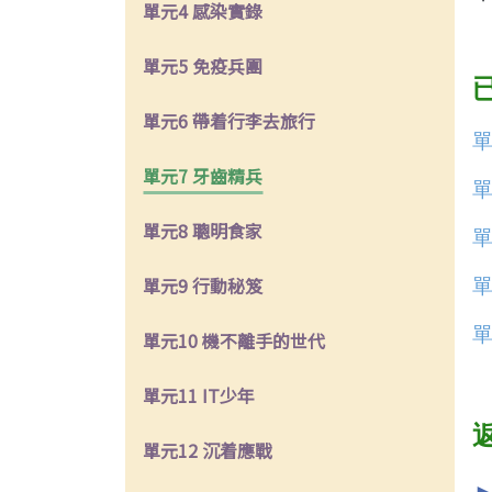
單元4 感染實錄
單元5 免疫兵團
單元6 帶着行李去旅行
單
單元7 牙齒精兵
單
單元8 聰明食家
單
單元9 行動秘笈
單
單
單元10 機不離手的世代
單元11 IT少年
單元12 沉着應戰