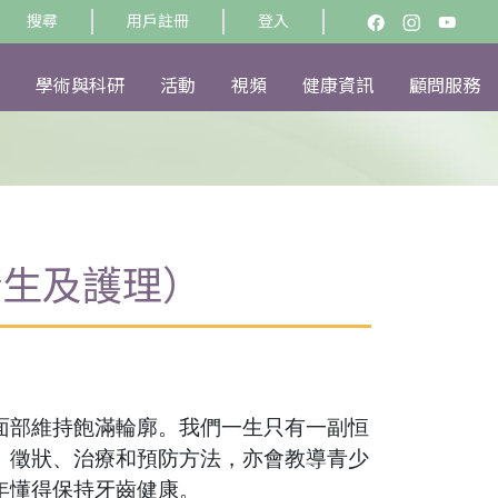
搜尋
用戶註冊
登入
學術與科研
活動
視頻
健康資訊
顧問服務
衞生及護理）
面部維持飽滿輪廓。我們一生只有一副恒
、徵狀、治療和預防方法，亦會教導青少
年懂得保持牙齒健康。