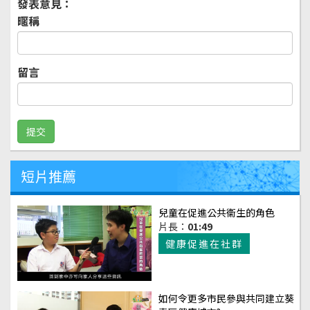
發表意見：
暱稱
留言
短片推薦
兒童在促進公共衞生的角色
片長：
01:49
健康促進在社群
如何令更多市民參與共同建立葵