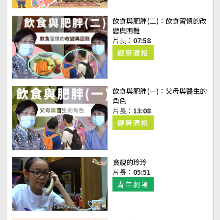
飲食與肥胖(二)：飲食習慣的改
變與困難
片長：
07:58
健康體格
飲食與肥胖(一)：父母與醫生的
角色
片長：
13:08
健康體格
貪靚的玲玲
片長：
05:51
青年劇場