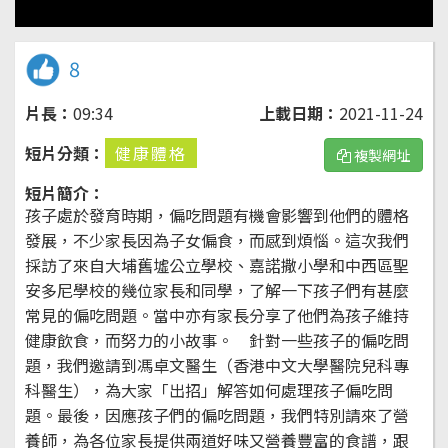
8
片長：
09:34
上載日期：
2021-11-24
短片分類：
健康體格
複製網址
短片簡介：
孩子處於發育時期，偏吃問題有機會影響到他們的體格
發展，不少家長因為子女偏食，而感到煩惱。這次我們
採訪了來自大埔舊墟公立學校、嘉諾撒小學和中西區聖
安多尼學校的幾位家長和同學，了解一下孩子們有甚麼
常見的偏吃問題。當中亦有家長分享了他們為孩子維持
健康飲食，而努力的小故事。 針對一些孩子的偏吃問
題，我們邀請到馮卓文醫生（香港中文大學醫院兒科專
科醫生），為大家「出招」解答如何處理孩子偏吃問
題。最後，因應孩子們的偏吃問題，我們特別請來了營
養師，為各位家長提供兩道好味又營養豐富的食譜，跟