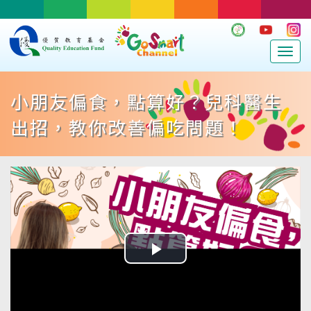
Togg
navig
小朋友偏食，點算好？兒科醫生
出招，教你改善偏吃問題！
Play
Video