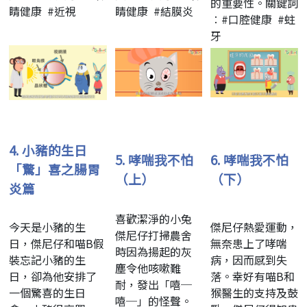
的重要性。關鍵詞
睛健康 #近視
睛健康 #結膜炎
︰#口腔健康 #蛀
牙
4.
小豬的生日
5.
哮喘我不怕
6.
哮喘我不怕
「驚」喜之腸胃
（上）
（下）
炎篇
喜歡潔淨的小兔
今天是小豬的生
傑尼仔熱愛運動，
傑尼仔打掃農舍
日，傑尼仔和喵B假
無奈患上了哮喘
時因為揚起的灰
裝忘記小豬的生
病，因而感到失
塵令他咳嗽難
日，卻為他安排了
落。幸好有喵B和
耐，發出「嘻─
一個驚喜的生日
猴醫生的支持及鼓
嘻─」的怪聲。