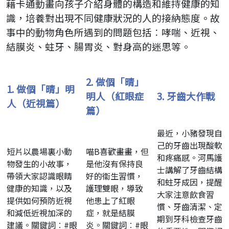
藉卡通動畫向孩子介紹身體的構造和維持健康的知
識，培養對出現不同健康狀況的人的接納態度。故
事中的動物角色所遇到的問題包括︰哮喘、近視、
結膜炎、蛀牙、腸胃炎、對身高的迷思等。
2.
做個「晴」
1.
做個「晴」明
明人（紅眼症
3.
牙齒大作戰
人（近視篇）
篇）
最近，小豬發現自
己的牙齒出現酸軟
短片以農場裏小動
喵B喜歡畫畫，但
和疼痛感。河馬護
物發生的小故事，
是他沒有保持良
士講解了牙齒結構
帶領大家認識眼睛
好的衞生習慣，
和蛀牙成因，提醒
健康的知識，以及
護理雙眼，導致
大家注意飲食習
提供如何預防近視
他患上了紅眼
慣、牙齒清潔、定
和減低近視加深的
症，就是結膜
期到牙科檢查牙齒
建議。關鍵詞︰#眼
炎。關鍵詞︰#眼