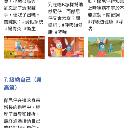
會。小豬很高興，
勵，傑尼仔得知患
到底喵B怎樣幫助
卻忘記了清潔雙
上哮喘病不等於不
傑尼仔，而傑尼
手，便吃了蛋糕。
能運動。關鍵詞︰
仔又會怎樣？關
關鍵詞︰#消化系統
#呼吸道健康 #哮
鍵詞︰#呼吸道健
#腸胃炎 #衞生
喘
康 #哮喘
7.
接納自己（身
高篇）
傑尼仔在追求身高
增長的過程中，經
歷了自卑和挫折，
最終通過接納自己
的特點找到自信。