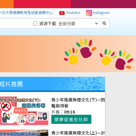
中文大學健康教育及促進健康中心
Youtube
Instagram
資源下載
短片推薦
青少年推廣無煙文化(下)—困
難與得著
片長：
09:16
健康促進在社群
青少年推廣無煙文化(上)—計