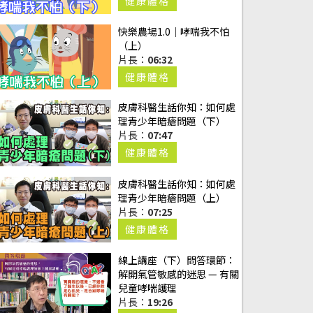
片長：
04:50
健康體格
快樂農場1.0｜哮喘我不怕
（上）
片長：
06:32
健康體格
皮膚科醫生話你知：如何處
理青少年暗瘡問題（下）
片長：
07:47
健康體格
皮膚科醫生話你知：如何處
理青少年暗瘡問題（上）
片長：
07:25
健康體格
線上講座（下）問答環節：
解開氣管敏感的迷思 — 有關
兒童哮喘護理