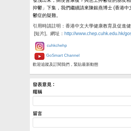
發洩出來，病便會康復？與患上抑鬱症的朋友相
抑鬱」下集，我們繼續請來陳銀燕博士 (香港
鬱症的疑難。
引用時請註明：香港中文大學健康教育及促進健康
[短片]。網址：
http://www.chep.cuhk.edu.hk/g
cuhkchehp
GoSmart Channel
歡迎追蹤及訂閱我們，緊貼最新動態
發表意見：
暱稱
留言