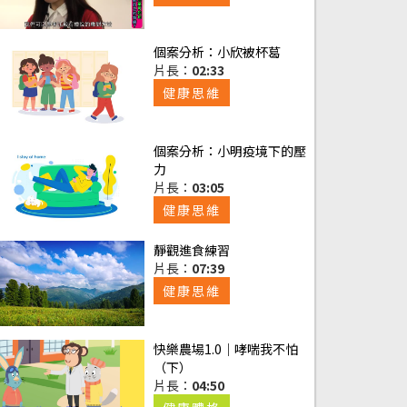
健康思維
個案分析：小欣被杯葛
片長：
02:33
健康思維
個案分析：小明疫境下的壓
力
片長：
03:05
健康思維
靜觀進食練習
片長：
07:39
健康思維
快樂農場1.0｜哮喘我不怕
（下）