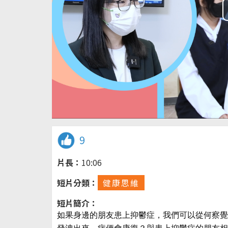
9
片長：
10:06
短片分類：
健康思維
短片簡介：
如果身邊的朋友患上抑鬱症，我們可以從何察覺