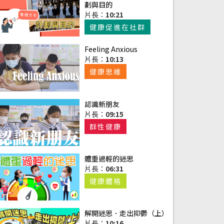
劃與目的
片長：
10:21
健康促進在社群
Feeling Anxious
片長：
10:13
健康思維
認識新朋友
片長：
09:15
群性健康
體重過輕的迷思
片長：
06:31
健康體格
解開迷思．走出抑鬱（上）
片長：
10:16