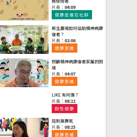
務使用者
片長：
04:09
健康促進在社群
新生農場如何協助精神病康
復者？
片長：
02:06
健康思維
照顧精神病康復者家屬的困
境
片長：
04:07
健康思維
LIKE 有何價？
片長：
08:22
群性健康
控制臭脾氣
片長：
08:25