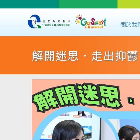
關於我
解開迷思．走出抑鬱