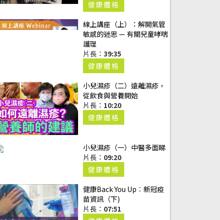
片長：
19:26
健康體格
線上講座（上）：解開氣管
敏感的迷思 — 有關兒童哮喘
護理
片長：
39:35
健康體格
小兒濕疹（二）遠離濕疹，
從飲食與營養開始
片長：
10:20
健康體格
小兒濕疹（一）中醫多面睇
片長：
09:20
健康體格
健康Back You Up︰新冠疫
苗資訊（下)