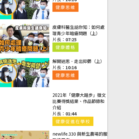
健康思維
皮膚科醫生話你知：如何處
理青少年暗瘡問題（上）
片長：
07:25
健康體格
解開迷思．走出抑鬱（上）
片長：
10:16
健康思維
2021年「健康大踏步」徵文
比賽得獎結果、作品節錄和
介紹
片長：
01:44
健康促進在學校
newlife.330 與新生農場的服