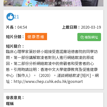
21
片長：
04:54
上載日期：
2020-03-19
短片分類：
健康思維
複製網址
短片簡介：
臨床心理學家葉妙妍小姐接受嘉諾撒培德書院的同學訪
問，第一部份講解欺凌者對別人進行網絡欺凌的原成
因，第二部份分析網絡欺凌中的旁觀者和受害者的心
態。引用時請註明：香港中文大學健康教育及促進健康
中心（製作人）。（2020）。
淺談網絡欺凌
[短片]。網
址：http://www.chep.cuhk.edu.hk/gosmart
發表意見：
暱稱