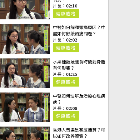
片長：
02:10
健康體格
中醫如何解釋頭痛原因？中
醫如何舒緩頭痛問題？
片長：
02:02
健康體格
水果種類及進食時間對身體
有何影響？
片長：
01:25
健康體格
中醫如何理解及治療心理疾
病？
片長：
02:08
健康體格
香港人普遍是甚麼體質？可
以如何改善體質？