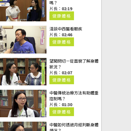
嗎？
片長：
02:19
健康體格
淺談中西醫看眼疾
片長：
02:46
健康體格
望聞問切－從面貌了解身體
狀況？
片長：
02:07
健康體格
中醫傳統治療方法有助體重
控制嗎？
片長：
01:30
健康體格
中醫如何透過月經判斷身體
情況？