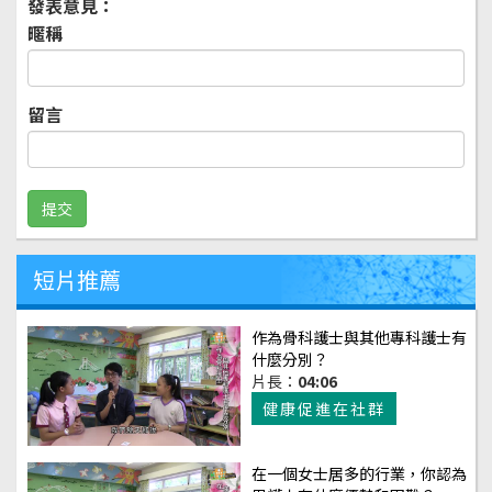
發表意見：
暱稱
留言
短片推薦
作為骨科護士與其他專科護士有
什麼分別？
片長：
04:06
健康促進在社群
在一個女士居多的行業，你認為