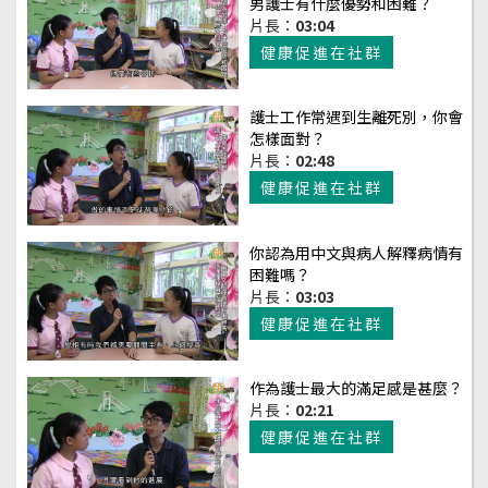
男護士有什麼優勢和困難？
片長：
03:04
健康促進在社群
護士工作常遇到生離死別，你會
怎樣面對？
片長：
02:48
健康促進在社群
你認為用中文與病人解釋病情有
困難嗎？
片長：
03:03
健康促進在社群
作為護士最大的滿足感是甚麼？
片長：
02:21
健康促進在社群