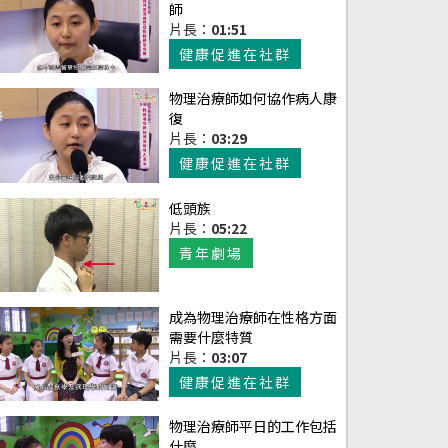
師
片長：
01:51
健康促進在社群
物理治療師如何協作病人康
復
片長：
03:29
健康促進在社群
低頭族
片長：
05:22
青年劇場
成為物理治療師在性格方面
需要什麼特質
片長：
03:07
健康促進在社群
物理治療師平日的工作包括
什麼