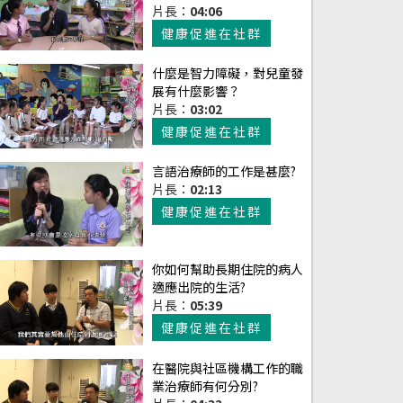
片長：
04:06
健康促進在社群
什麼是智力障礙，對兒童發
展有什麼影響？
片長：
03:02
健康促進在社群
言語治療師的工作是甚麼?
片長：
02:13
健康促進在社群
你如何幫助長期住院的病人
適應出院的生活?
片長：
05:39
健康促進在社群
在醫院與社區機構工作的職
業治療師有何分別?