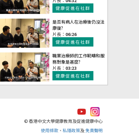
片長：
04:32
健康促進在社群
是否有病人在治療後仍沒法
康復?
片長：
06:26
健康促進在社群
職業治療師的工作範疇和服
務對象是甚麼?
片長：
03:23
健康促進在社群
© 香港中文大學健康教育及促進健康中心
使用條款
、
私隱政策
及
免責聲明