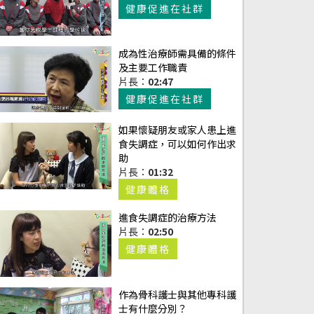
健康促進在社群
成為性治療師需具備的條件
及主要工作職責
片長：
02:47
健康促進在社群
如果懷疑朋友或家人患上進
食失調症，可以如何作出求
助
片長：
01:32
健康體格
進食失調症的治療方法
片長：
02:50
健康體格
作為骨科護士與其他專科護
士有什麼分別？