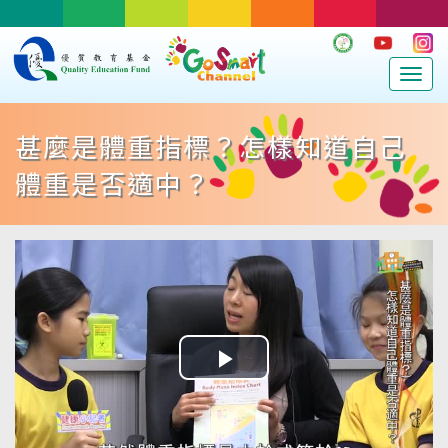
Togg
navig
甚麼是體重指標？怎樣知道自己
體重是否適中？
Play
Video