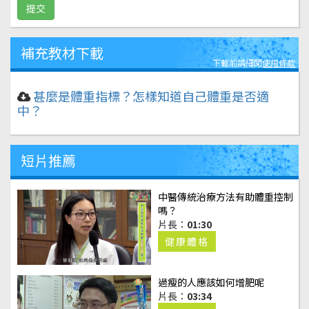
補充教材下載
下載前請細閱
使用條款
甚麼是體重指標？怎樣知道自己體重是否適
中？
短片推薦
中醫傳統治療方法有助體重控制
嗎？
片長：
01:30
健康體格
過瘦的人應該如何增肥呢
片長：
03:34