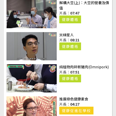
解構大豆(上)：大豆的營養及價
值
片長：
07:47
健康體格
米線星人
片長：
08:21
健康體格
純植物肉碎新豬肉(Omnipork)
片長：
07:51
健康體格
推廣綠色健康素食
片長：
04:27
健康促進在學校