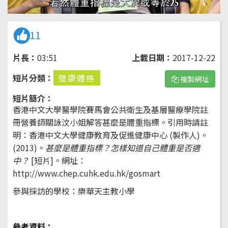
11
片長：
03:51
上載日期：
2017-12-22
短片分類：
健康體格
複製網址
短片簡介：
香港中文大學醫學院賽馬會公共衛生及基層醫療學院註
冊營養師關詠汶小姐解答甚麼是體重指標。引用時請註
明：香港中文大學健康教育及促進健康中心 (製作人)。
(2013)。
甚麼是體重指標？怎樣知道自己體重是否適
中？
[短片]。
網址：
http://www.chep.cuhk.edu.hk/gosmart
參與採訪的學校：樂華天主教小學
參考資料：