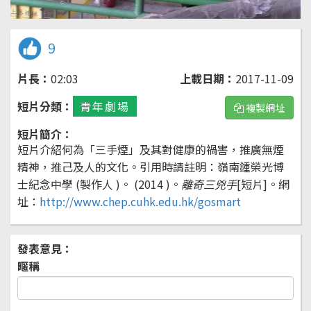
9
片長：
02:03
上載日期：
2017-11-09
短片分類：
青年劇場
複製網址
短片簡介：
短片介紹何為「三手煙」及其對健康的禍害，推廣無煙
精神，推己及人的文化。引用時請註明：嶺南鍾榮光博
士紀念中學 (製作人 )。 (2014 )。
離奇三兇手
[短片]。
網
址：
http://www.chep.cuhk.edu.hk/gosmart
發表意見：
暱稱