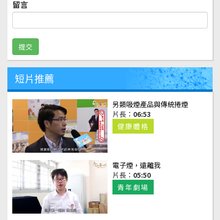
留言
短片推薦
另類吸煙產品與傳統捲煙
片長：
06:53
健康體格
電子煙，遠離我
片長：
05:50
青年劇場