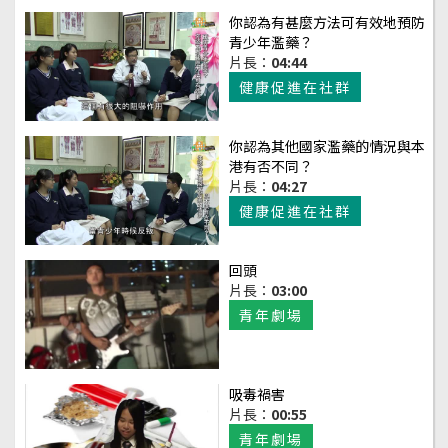
你認為有甚麼方法可有效地預防
青少年濫藥？
片長：
04:44
健康促進在社群
你認為其他國家濫藥的情況與本
港有否不同？
片長：
04:27
健康促進在社群
回頭
片長：
03:00
青年劇場
吸毒禍害
片長：
00:55
青年劇場