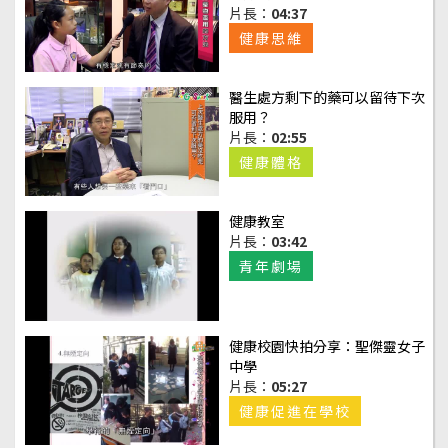
片長：
04:37
健康思維
醫生處方剩下的藥可以留待下次
服用？
片長：
02:55
健康體格
健康教室
片長：
03:42
青年劇場
健康校園快拍分享：聖傑靈女子
中學
片長：
05:27
健康促進在學校