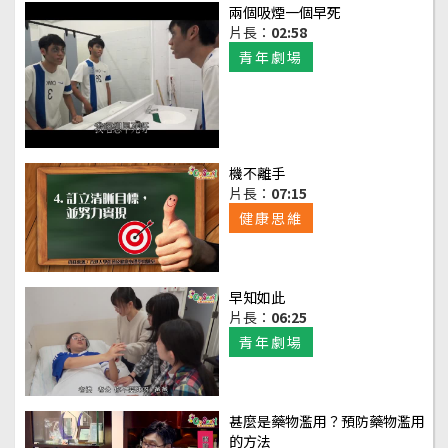
兩個吸煙一個早死
片長：
02:58
青年劇場
機不離手
片長：
07:15
健康思維
早知如此
片長：
06:25
青年劇場
甚麼是藥物濫用？預防藥物濫用
的方法