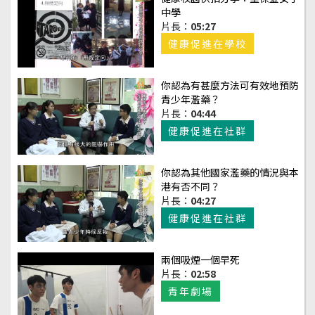
中學
片長：
05:27
健康促進在學校
你認為有甚麼方法可有效地預防
青少年濫藥？
片長：
04:44
健康促進在社群
你認為其他國家濫藥的情況與本
港有否不同？
片長：
04:27
健康促進在社群
兩個吸煙一個早死
片長：
02:58
青年劇場