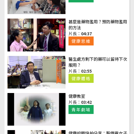
甚麼是藥物濫用？預防藥物濫用
的方法
片長：
04:37
健康思維
醫生處方剩下的藥可以留待下次
服用？
片長：
02:55
健康體格
健康教室
片長：
03:42
青年劇場
健康校園快拍分享：聖傑靈女子