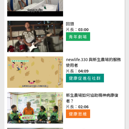
回頭
片長：
03:00
青年劇場
newlife.330 與新生農場的服務
使用者
片長：
04:09
健康促進在社群
新生農場如何協助精神病康復
者？
片長：
02:06
健康思維