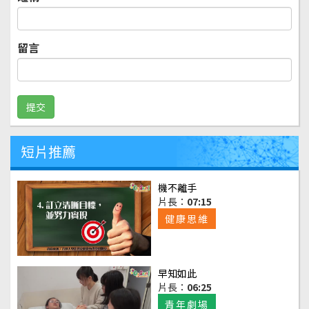
留言
短片推薦
機不離手
片長：
07:15
健康思維
早知如此
片長：
06:25
青年劇場