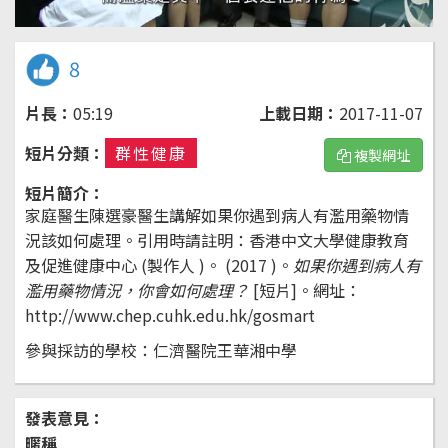
8
片長：
05:19
上載日期：
2017-11-07
短片分類：
群性健康
複製網址
短片簡介：
家庭醫生陳選豪醫生講解如果你遇到病人有濫用藥物情
況該如何處理。引用時請註明：香港中文大學健康教育
及促進健康中心 (製作人 )。 (2017 )。
如果你遇到病人有
濫用藥物情況，你會如何處理？
[短片]。
網址：
http://www.chep.cuhk.edu.hk/gosmart
參與採訪的學校：仁濟醫院王華湘中學
發表意見：
暱稱