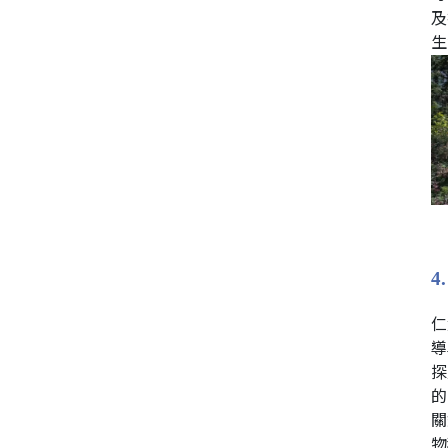
及
生
4
仁
導
探
的
關
物