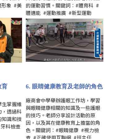
形象 #美
的運動習慣。關鍵詞︰#體育科 #
體適能 #運動推廣 #新型運動
教育
6. 眼睛健康教育及老師的角色
廠商會中學舉辦護眼工作坊，學習
學生掌握維
與眼睛健康相關的知識及一些護眼
力，透過科
的技巧。老師分享設計活動的原
的知識和技
因，以及其在健康教育上擔當的角
#牙科檢查
色。關鍵詞︰#眼睛健康 #視力檢
查 #正確使用互聯網 #班主任