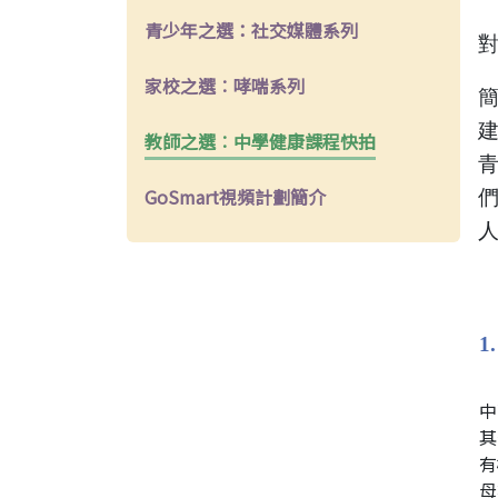
青少年之選：社交媒體系列
家校之選︰哮喘系列
教師之選︰中學健康課程快拍
GoSmart視頻計劃簡介
1
中
其
有
母