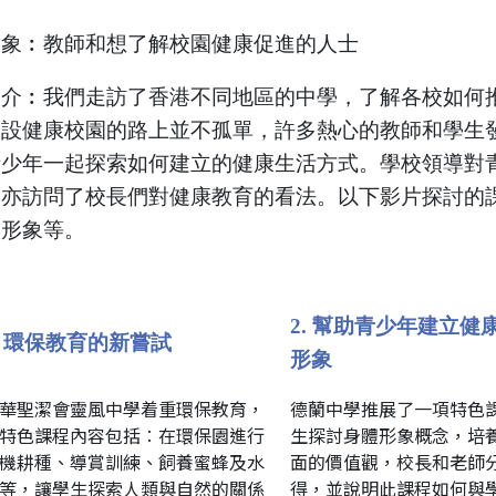
對象︰教師和想了解校園健康促進的人士
簡介︰我們走訪了香港不同地區的中學，了解各校如何
建設健康校園的路上並不孤單，許多熱心的教師和學生
青少年一起探索如何建立的健康生活方式。學校領導對
們亦訪問了校長們對健康教育的看法。以下影片探討的
人形象等。
2. 幫助青少年建立健
. 環保教育的新嘗試
形象
華聖潔會靈風中學着重環保教育，
德蘭中學推展了一項特色
特色課程內容包括︰在環保園進行
生探討身體形象概念，培
機耕種、導賞訓練、飼養蜜蜂及水
面的價值觀，校長和老師
等，讓學生探索人類與自然的關係
得，並說明此課程如何與