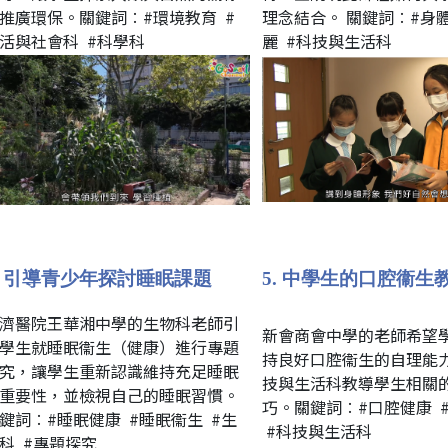
推廣環保。關鍵詞︰#環境教育 #
理念結合。 關鍵詞︰#身體
活與社會科 #科學科
麗 #科技與生活科
. 引導青少年探討睡眠課題
5. 中學生的口腔衞生
濟醫院王華湘中學的生物科老師引
新會商會中學的老師希望
學生就睡眠衞生（健康）進行專題
持良好口腔衞生的自理能
究，讓學生重新認識維持充足睡眠
技與生活科教導學生相關
重要性，並檢視自己的睡眠習慣。
巧。關鍵詞︰#口腔健康 
鍵詞︰#睡眠健康 #睡眠衞生 #生
#科技與生活科
科 #專題探究