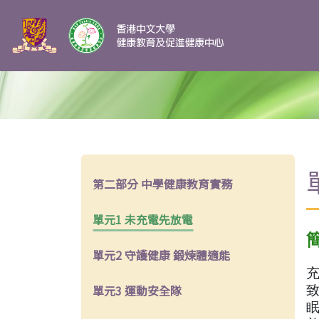
第二部分 中學健康教育實務
單元1 未充電先放電
單元2 守護健康 鍛煉體適能
單元3 運動安全隊