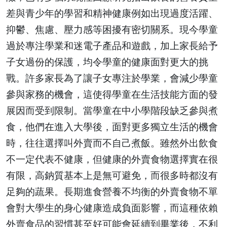
差與青少年的學習和精神健康例如出現過度活躍、
抑鬱、焦慮、壓力感等困擾有密切關系。現今學童
過於專注學業和迷電子產品和遊戲，加上家長給予
子女過份的保護，均令學童的健康面對更大的挑
戰。許多家長為了讓子女專注於學業，會減少學童
參與家務的機會，這使得學童在生活技能方面的發
展因而受到限制。當學童在中小學階段缺乏參與煮
食，他們在進入大學後，面對更多獨立生活的機會
時，往往選擇叫外賣而不自己煮飯。雖然外出飲食
不一定代表不健康，但健康的外賣食物選擇實在很
有限，高鈉質基本上是無可避免，而很多時都沒有
足夠的蔬果。長期進食營養不均衡的外賣食物不單
會對大學生的身心健康造成負面影響，而這種依賴
外賣食品的習慣甚至好可能會延續到畢業後，不利